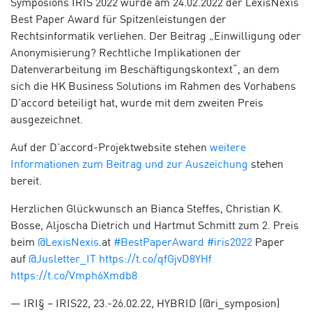
Symposions IRIS 2022 wurde am 24.02.2022 der LexisNexis
Best Paper Award für Spitzenleistungen der
Rechtsinformatik verliehen. Der Beitrag „Einwilligung oder
Anonymisierung? Rechtliche Implikationen der
Datenverarbeitung im Beschäftigungskontext“, an dem
sich die HK Business Solutions im Rahmen des Vorhabens
D’accord beteiligt hat, wurde mit dem zweiten Preis
ausgezeichnet.
Auf der D’accord-Projektwebsite stehen
weitere
Informationen zum Beitrag und zur Auszeichung
stehen
bereit.
Herzlichen Glückwunsch an Bianca Steffes, Christian K.
Bosse, Aljoscha Dietrich und Hartmut Schmitt zum 2. Preis
beim
@LexisNexis
.at
#BestPaperAward
#iris2022
Paper
auf
@Jusletter_IT
https://t.co/qfGjvD8YHf
https://t.co/Vmph6Xmdb8
— IRI§ – IRIS22, 23.-26.02.22, HYBRID (@ri_symposion)