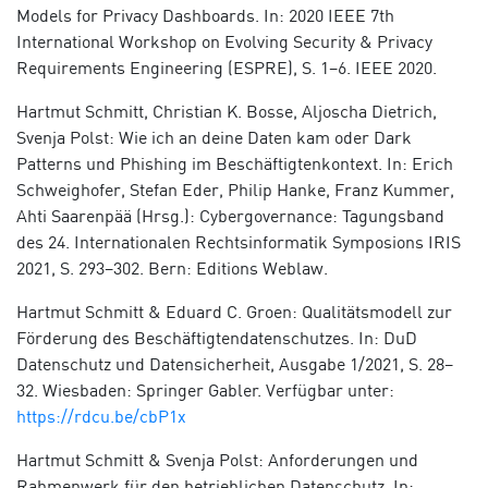
Models for Privacy Dashboards. In: 2020 IEEE 7th
International Workshop on Evolving Security & Privacy
Requirements Engineering (ESPRE), S. 1–6. IEEE 2020.
Hartmut Schmitt, Christian K. Bosse, Aljoscha Dietrich,
Svenja Polst: Wie ich an deine Daten kam oder Dark
Patterns und Phishing im Beschäftigtenkontext. In: Erich
Schweighofer, Stefan Eder, Philip Hanke, Franz Kummer,
Ahti Saarenpää (Hrsg.): Cybergovernance: Tagungsband
des 24. Internationalen Rechtsinformatik Symposions IRIS
2021, S. 293–302. Bern: Editions Weblaw.
Hartmut Schmitt & Eduard C. Groen: Qualitätsmodell zur
Förderung des Beschäftigtendatenschutzes. In: DuD
Datenschutz und Datensicherheit, Ausgabe 1/2021, S. 28–
32. Wiesbaden: Springer Gabler. Verfügbar unter:
https://rdcu.be/cbP1x
Hartmut Schmitt & Svenja Polst: Anforderungen und
Rahmenwerk für den betrieblichen Datenschutz. In: